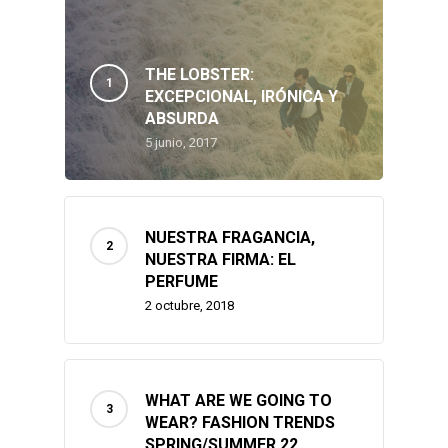
Our Channel
Fashion
Makeup & Beauty
THE LOBSTER:
Contact
EXCEPCIONAL, IRÓNICA Y
ABSURDA
Travel
5 junio, 2017
NUESTRA FRAGANCIA,
NUESTRA FIRMA: EL
PERFUME
2 octubre, 2018
WHAT ARE WE GOING TO
WEAR? FASHION TRENDS
SPRING/SUMMER 22