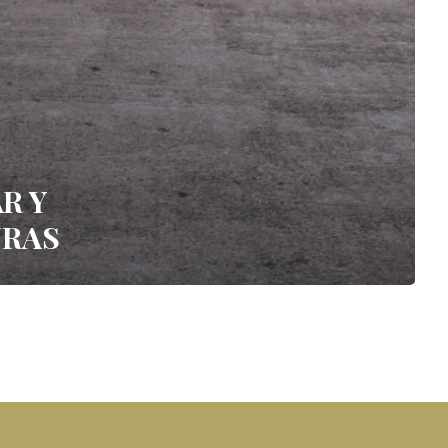
R Y
URAS