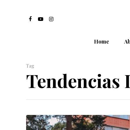
Home
Ab
Tag
Tendencias
Hit enter to search or ESC to close